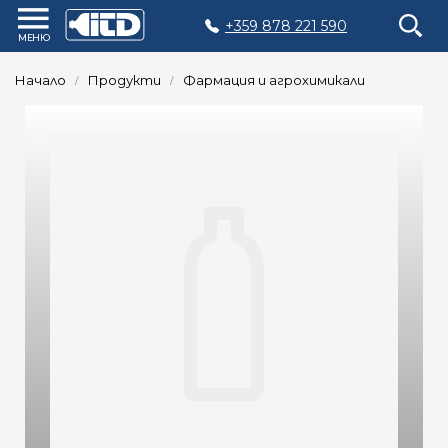
+359 878 221 590
Начало
Начало
Продукти
Фармация и агрохимикали
Продукти
Производство
на
опаковки
Матрици
Рециклиране
Устойчивост
Компанията
Контакти
ENGLISH