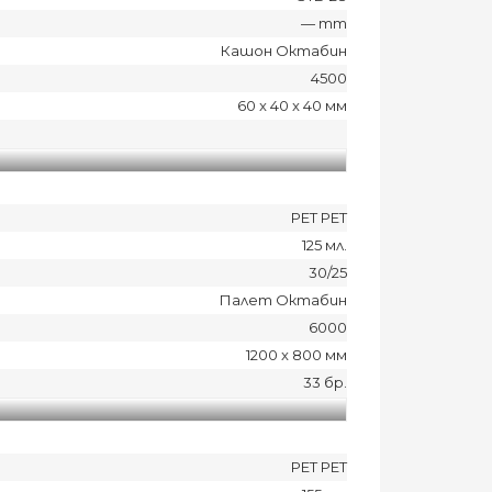
— mm
Кашон Октабин
4500
60 x 40 x 40 мм
PET PET
125 мл.
30/25
Палет Октабин
6000
1200 x 800 мм
33 бр.
PET PET