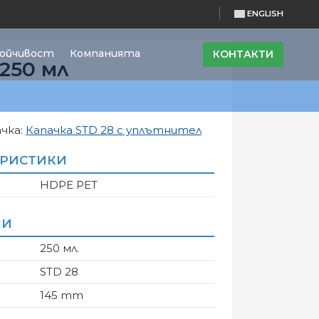
ENGLISH
ойчивост
Компанията
КОНТАКТИ
250 мл
чка:
Капачка STD 28 с уплътнител
ЕРИСТИКИ
HDPE PET
НИ
250 мл.
STD 28
145 mm