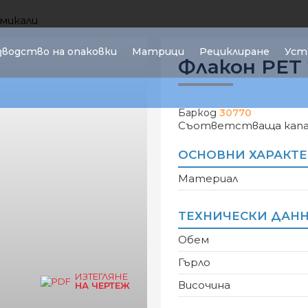
имикали
зводство на опаковки
Матрици
Рециклиране
Уст
Флакон PET 
Баркод
30770
Съответстваща капа
ОСНОВНИ ХАРАКТ
Материал
ТЕХНИЧЕСКИ ДАН
Обем
Гърло
ИЗТЕГЛЯНЕ
Височина
НА ЧЕРТЕЖ